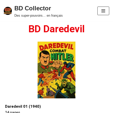
BD Collector
Aller
Des super-pouvoirs... en français
au
BD Daredevil
contenu
Daredevil 01 (1940)
24 pages